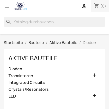
shopping_cart


(0)
search
Startseite
Bauteile
Aktive Bauteile
Dioden
AKTIVE BAUTEILE
Dioden

Transistoren
Integrated Circuits
Crystals/Resonators

LED