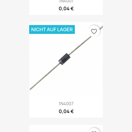
1N4001
0,04 €
NICHT AUF LAGER
favorite_border
1N4007
0,04 €