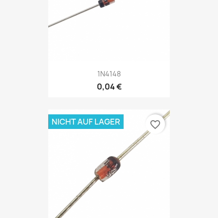
1N4148
0,04 €
NICHT AUF LAGER
favorite_border