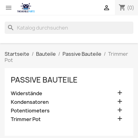
shopping_cart


(0)
search
Startseite
Bauteile
Passive Bauteile
Trimmer
Pot
PASSIVE BAUTEILE

Widerstände

Kondensatoren

Potentiometers

Trimmer Pot