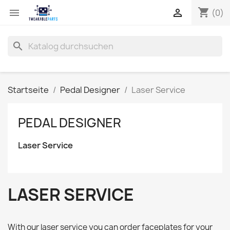
shopping_cart


(0)
search
Startseite
Pedal Designer
Laser Service
PEDAL DESIGNER
Laser Service
LASER SERVICE
With our laser service you can order faceplates for your