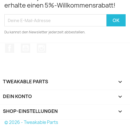
erhalte einen 5%-Willkommensrabatt!
Du kannst den Newsletter jederzeit abbestellen.
Facebook
YouTube
Instagram
TWEAKABLE PARTS

DEIN KONTO

SHOP-EINSTELLUNGEN
keyboard_arrow_down
© 2026 - Tweakable Parts