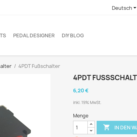
Deutsch
ITS
PEDAL DESIGNER
DIY BLOG
alter
4PDT Fußschalter
4PDT FUSSSCHALT
6,20 €
inkl. 19% MwSt.
Menge

IN DEN 