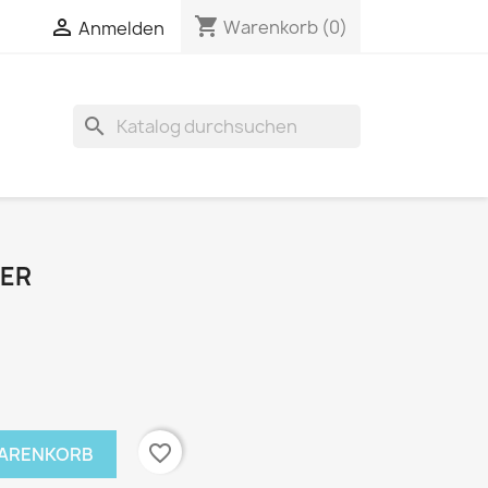
shopping_cart


Warenkorb
(0)
Anmelden
search
ER
favorite_border
WARENKORB