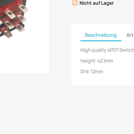

Nicht auf Lager
Beschreibung
Art
High quality 4PDT Switc
Height: 42.1mm
Drill: 12mm