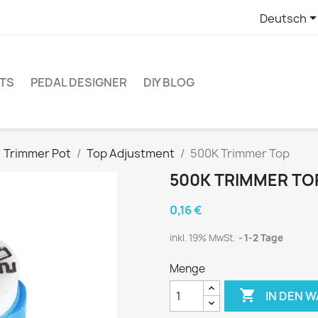
Deutsch
ITS
PEDAL DESIGNER
DIY BLOG
Trimmer Pot
Top Adjustment
500K Trimmer Top
500K TRIMMER TO
0,16 €
inkl. 19% MwSt.
1-2 Tage
Menge

IN DEN 